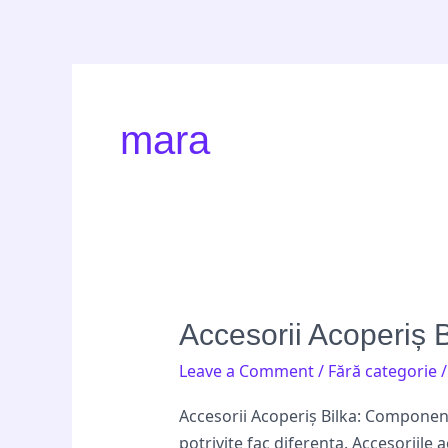
Skip
Post
to
pagination
content
mara
Accesorii
Accesorii Acoperiș B
Acoperiș
Leave a Comment
/
Fără categorie
Bilka:
Componente
Accesorii Acoperiș Bilka: Component
Esențiale
potrivite fac diferența. Accesoriile 