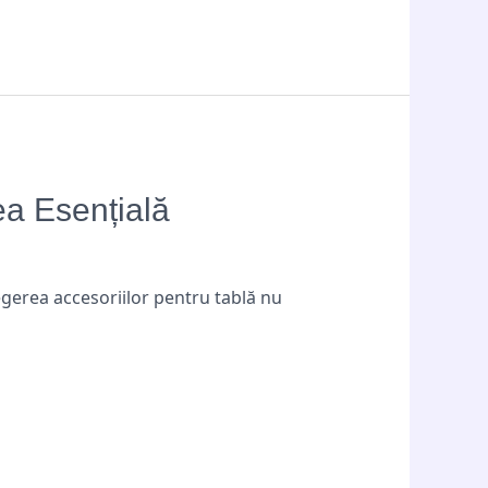
ea Esențială
egerea accesoriilor pentru tablă nu