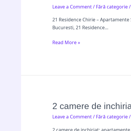
Residence
Leave a Comment
/
Fără categorie
Chirie
–
21 Residence Chirie – Apartamente 
Apartamente
Bucuresti, 21 Residence…
Studiouri
Moderne
Read More »
in
Bucuresti
2
2 camere de inchiria
camere
Leave a Comment
/
Fără categorie
de
inchiriat:
2 camere de inchiriat: apartamente 