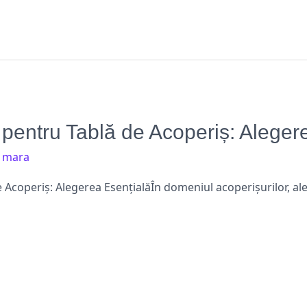
e pentru Tablă de Acoperiș: Aleger
/
mara
e Acoperiș: Alegerea EsențialăÎn domeniul acoperișurilor, al