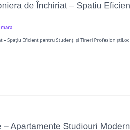
era de Închiriat – Spațiu Eficient
/
mara
 – Spațiu Eficient pentru Studenți și Tineri ProfesioniștiLo
 – Apartamente Studiouri Moderne