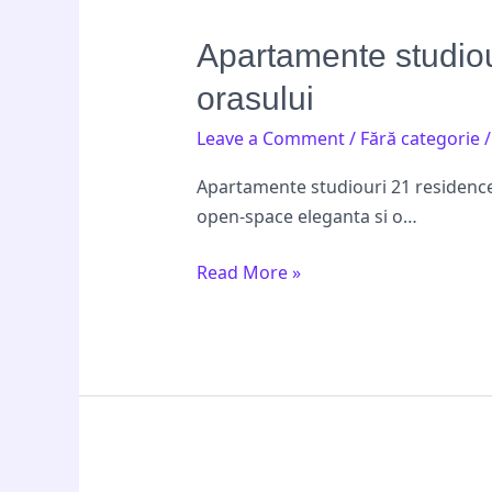
Apartamente
Apartamente studiour
studiouri
orasului
21
residence
Leave a Comment
/
Fără categorie
inchiriere:
Apartamente studiouri 21 residence 
stil
open-space eleganta si o…
modern
in
Read More »
centrul
orasului