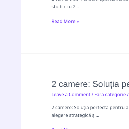
apartamente
studio cu 2…
studiouri
pentru
Read More »
buget
controlat
2
2 camere: Soluția p
camere:
Leave a Comment
/
Fără categorie
Soluția
perfectă
2 camere: Soluția perfectă pentru 
pentru
alegere strategică și…
apartamente
studiouri?