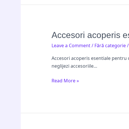
Accesori
Accesori acoperis e
acoperis
Leave a Comment
/
Fără categorie
esentiale
pentru
Accesori acoperis esentiale pentru 
casa
neglijezi accesoriile…
ta
in
Read More »
Romania