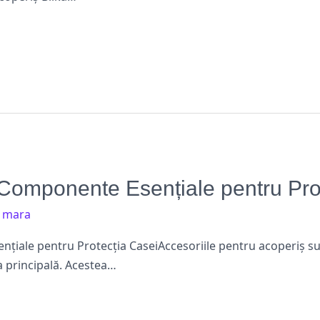
 Componente Esențiale pentru Pro
/
mara
nțiale pentru Protecția CaseiAccesoriile pentru acoperiș s
a principală. Acestea…