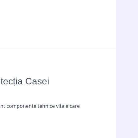
tecția Casei
unt componente tehnice vitale care