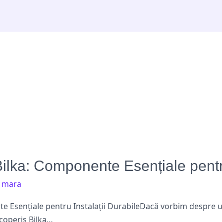
ilka: Componente Esențiale pentru
/
mara
e Esențiale pentru Instalații DurabileDacă vorbim despre un
acoperiș Bilka…