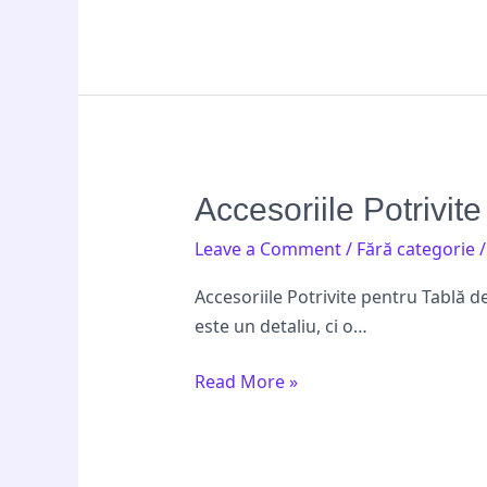
Accesoriile
Accesoriile Potrivit
Potrivite
Leave a Comment
/
Fără categorie
pentru
Tablă
Accesoriile Potrivite pentru Tablă d
de
este un detaliu, ci o…
Acoperiș:
Alegerea
Read More »
Esențială