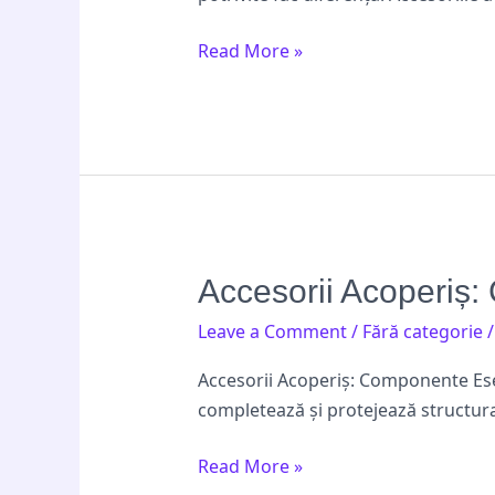
pentru
Instalații
Read More »
Durabile
Accesorii
Accesorii Acoperiș:
Acoperiș:
Leave a Comment
/
Fără categorie
Componente
Esențiale
Accesorii Acoperiș: Componente Ese
pentru
completează și protejează structur
Protecția
Casei
Read More »