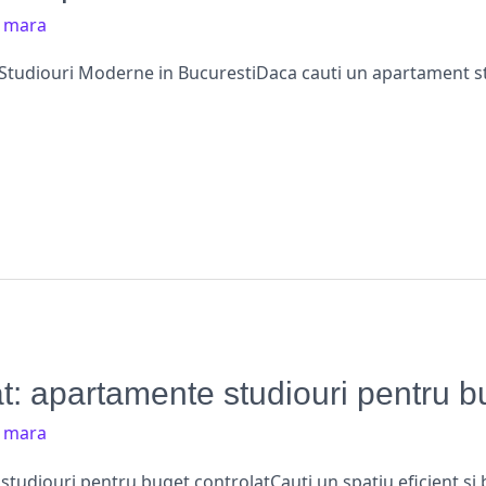
/
mara
Studiouri Moderne in BucurestiDaca cauti un apartament s
t: apartamente studiouri pentru b
/
mara
studiouri pentru buget controlatCauți un spațiu eficient și