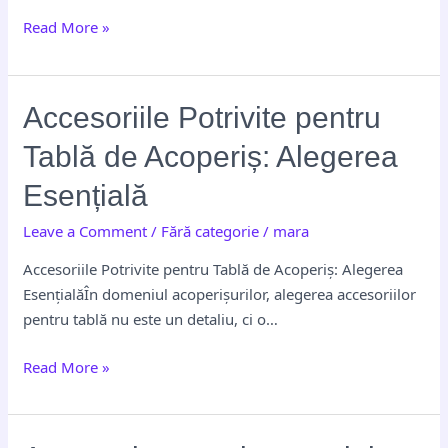
Read More »
Accesoriile
Accesoriile Potrivite pentru
Potrivite
Tablă de Acoperiș: Alegerea
pentru
Tablă
Esențială
de
Leave a Comment
/
Fără categorie
/
mara
Acoperiș:
Alegerea
Accesoriile Potrivite pentru Tablă de Acoperiș: Alegerea
Esențială
EsențialăÎn domeniul acoperișurilor, alegerea accesoriilor
pentru tablă nu este un detaliu, ci o…
Read More »