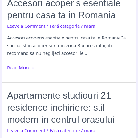
Accesori
Accesori acoperis esentiale
acoperis
pentru casa ta in Romania
esentiale
pentru
Leave a Comment
/
Fără categorie
/
mara
casa
Accesori acoperis esentiale pentru casa ta in RomaniaCa
ta
specialist in acoperisuri din zona Bucurestiului, iti
in
recomand sa nu neglijezi accesoriile…
Romania
Read More »
Apartamente
Apartamente studiouri 21
studiouri
residence inchiriere: stil
21
residence
modern in centrul orasului
inchiriere:
Leave a Comment
/
Fără categorie
/
mara
stil