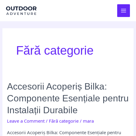
Skip
Post
MAI
to
pagination
MEN
content
Fără categorie
Accesorii
Accesorii Acoperiș Bilka:
Acoperiș
Componente Esențiale pentru
Bilka:
Componente
Instalații Durabile
Esențiale
Leave a Comment
/
Fără categorie
/
mara
pentru
Instalații
Accesorii Acoperiș Bilka: Componente Esențiale pentru