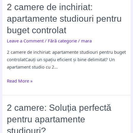
2
2 camere de inchiriat:
camere
apartamente studiouri pentru
de
inchiriat:
buget controlat
apartamente
Leave a Comment
/
Fără categorie
/
mara
studiouri
pentru
2 camere de inchiriat: apartamente studiouri pentru buget
buget
controlatCauți un spațiu eficient și bine delimitat? Un
controlat
apartament studio cu 2…
Read More »
2
2 camere: Soluția perfectă
camere:
pentru apartamente
Soluția
perfectă
studiouri?