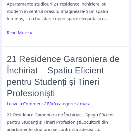
modern
Apartamente studiouri 21 residence inchiriere: stil
in
modern in centrul orasuluiImagineaza-ti un spatiu
centrul
luminos, cu o bucatarie open-space eleganta si o…
orasului
Read More »
21
21 Residence Garsoniera de
Residence
Închiriat – Spațiu Eficient
Garsoniera
de
pentru Studenți și Tineri
Închiriat
Profesioniști
–
Spațiu
Leave a Comment
/
Fără categorie
/
mara
Eficient
21 Residence Garsoniera de Închiriat – Spațiu Eficient
pentru
pentru Studenți și Tineri ProfesioniștiLocuitorii din
Studenți
apartamente studiouri se confruntă adesea cu…
și