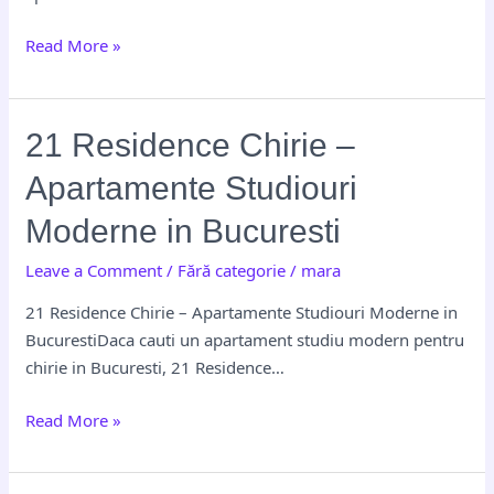
Tineri
Read More »
Profesioniști
21
21 Residence Chirie –
Residence
Apartamente Studiouri
Chirie
–
Moderne in Bucuresti
Apartamente
Leave a Comment
/
Fără categorie
/
mara
Studiouri
Moderne
21 Residence Chirie – Apartamente Studiouri Moderne in
in
BucurestiDaca cauti un apartament studiu modern pentru
Bucuresti
chirie in Bucuresti, 21 Residence…
Read More »