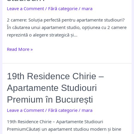
pentru
Leave a Comment
/
Fără categorie
/
mara
apartamente
studiouri?
2 camere: Soluția perfectă pentru apartamente studiouri?
În căutarea unui apartament studio, opțiunea cu 2 camere
reprezintă o alegere strategică și…
Read More »
19th
19th Residence Chirie –
Residence
Apartamente Studiouri
Chirie
–
Premium în București
Apartamente
Leave a Comment
/
Fără categorie
/
mara
Studiouri
Premium
19th Residence Chirie – Apartamente Studiouri
în
PremiumCăutați un apartament studiou modern și bine
București