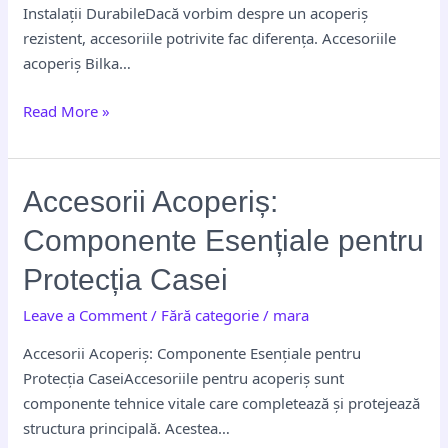
Durabile
Instalații DurabileDacă vorbim despre un acoperiș
rezistent, accesoriile potrivite fac diferența. Accesoriile
acoperiș Bilka…
Read More »
Accesorii
Accesorii Acoperiș:
Acoperiș:
Componente Esențiale pentru
Componente
Esențiale
Protecția Casei
pentru
Leave a Comment
/
Fără categorie
/
mara
Protecția
Casei
Accesorii Acoperiș: Componente Esențiale pentru
Protecția CaseiAccesoriile pentru acoperiș sunt
componente tehnice vitale care completează și protejează
structura principală. Acestea…