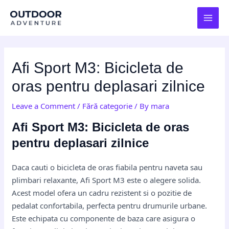
Skip
Post
MAI
to
navigation
MEN
content
Afi Sport M3: Bicicleta de
oras pentru deplasari zilnice
Leave a Comment
/
Fără categorie
/ By
mara
Afi Sport M3: Bicicleta de oras
pentru deplasari zilnice
Daca cauti o bicicleta de oras fiabila pentru naveta sau
plimbari relaxante, Afi Sport M3 este o alegere solida.
Acest model ofera un cadru rezistent si o pozitie de
pedalat confortabila, perfecta pentru drumurile urbane.
Este echipata cu componente de baza care asigura o