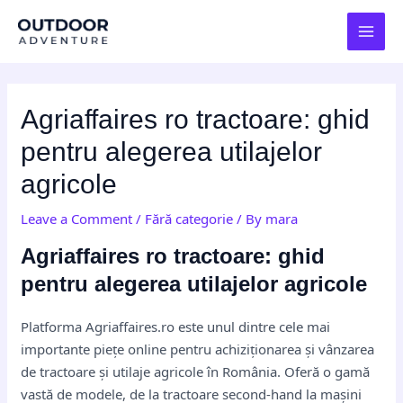
Skip
Post
MAI
to
navigation
MEN
content
Agriaffaires ro tractoare: ghid
pentru alegerea utilajelor
agricole
Leave a Comment
/
Fără categorie
/ By
mara
Agriaffaires ro tractoare: ghid
pentru alegerea utilajelor agricole
Platforma Agriaffaires.ro este unul dintre cele mai
importante piețe online pentru achiziționarea și vânzarea
de tractoare și utilaje agricole în România. Oferă o gamă
vastă de modele, de la tractoare second-hand la mașini