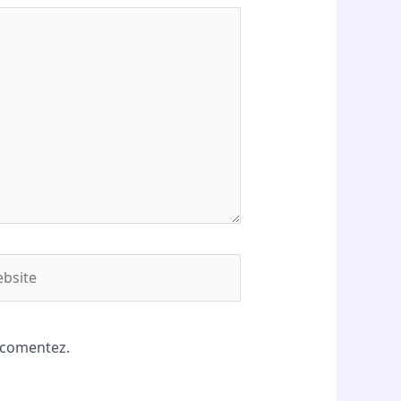
site
ă comentez.