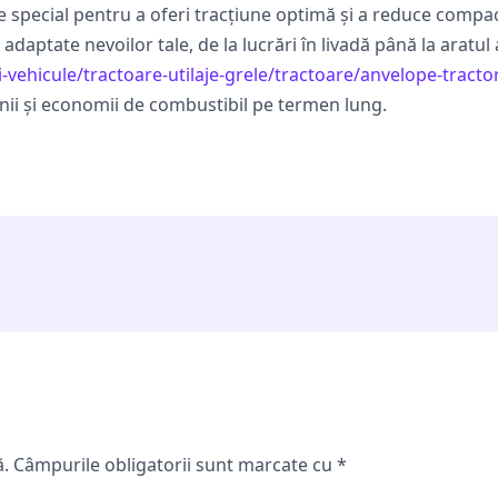
e special pentru a oferi tracțiune optimă și a reduce compac
aptate nevoilor tale, de la lucrări în livadă până la aratul 
i-vehicule/tractoare-utilaje-grele/tractoare/anvelope-tracto
inii și economii de combustibil pe termen lung.
ă.
Câmpurile obligatorii sunt marcate cu
*