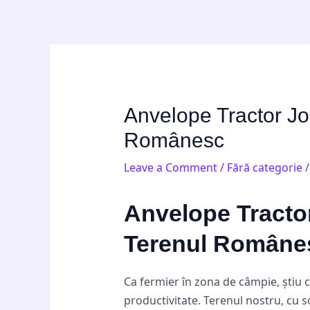
Skip
Post
to
navigation
content
Anvelope Tractor Jo
Românesc
Leave a Comment
/
Fără categorie
/
Anvelope Tractor
Terenul Române
Ca fermier în zona de câmpie, știu 
productivitate. Terenul nostru, cu s