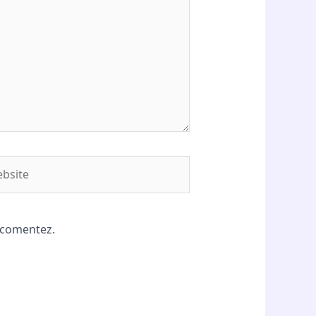
site
ă comentez.