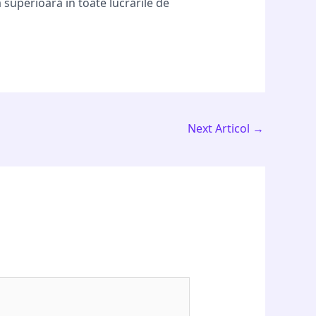
 superioară în toate lucrările de
Next Articol
→