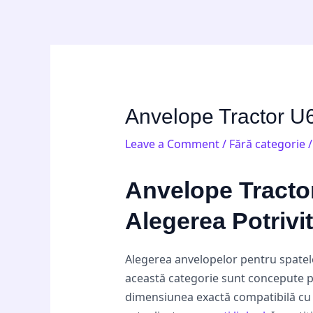
Skip
Post
to
navigation
content
Anvelope Tractor U6
Leave a Comment
/
Fără categorie
/
Anvelope Tracto
Alegerea Potrivi
Alegerea anvelopelor pentru spatele
această categorie sunt concepute pe
dimensiunea exactă compatibilă cu 