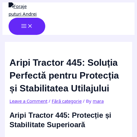
MAIN
Skip
Post
Type
Name*
Email*
Website
MENU
to
navigation
here..
content
Aripi Tractor 445: Soluția
Perfectă pentru Protecția
și Stabilitatea Utilajului
Leave a Comment
/
Fără categorie
/ By
mara
Aripi Tractor 445: Protecție și
Stabilitate Superioară