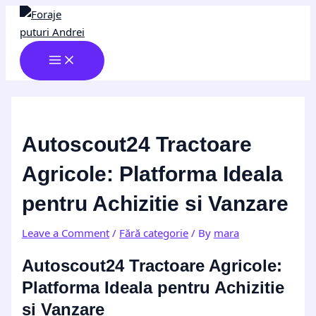
MAIN
Skip
Post
Type
Name*
Email*
Website
MENU
to
navigation
here..
content
Autoscout24 Tractoare
Agricole: Platforma Ideala
pentru Achizitie si Vanzare
Leave a Comment
/
Fără categorie
/ By
mara
Autoscout24 Tractoare Agricole:
Platforma Ideala pentru Achizitie
si Vanzare