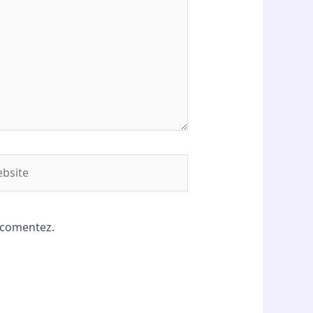
site
ă comentez.