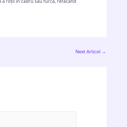
ă a roții în cadru sau furcă, refăcând
Next Articol
→