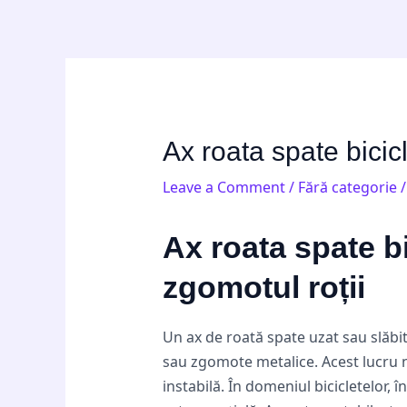
Skip
Post
to
navigation
content
Ax roata spate bicicl
Leave a Comment
/
Fără categorie
/
Ax roata spate bi
zgomotul roții
Un ax de roată spate uzat sau slăbit e
sau zgomote metalice. Acest lucru 
instabilă. În domeniul bicicletelor,