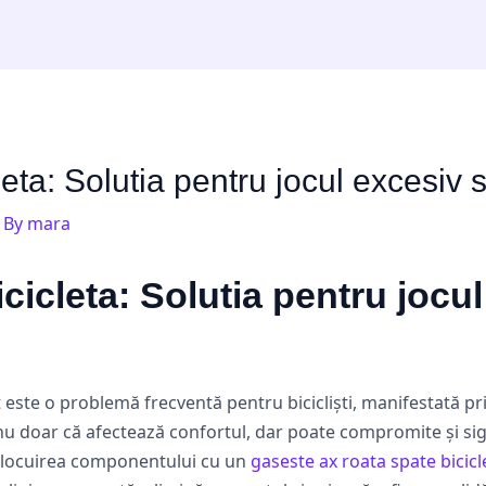
eta: Solutia pentru jocul excesiv s
 By
mara
cicleta: Solutia pentru jocul
ste o problemă frecventă pentru bicicliști, manifestată prin jo
nu doar că afectează confortul, dar poate compromite și si
 înlocuirea componentului cu un
gaseste ax roata spate bicicl