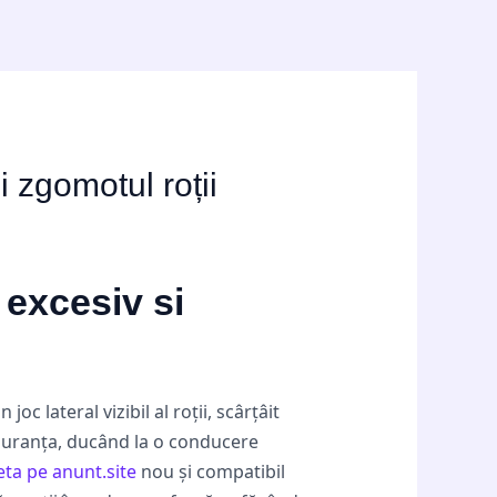
i zgomotul roții
 excesiv si
c lateral vizibil al roții, scârțâit
guranța, ducând la o conducere
eta pe anunt.site
nou și compatibil