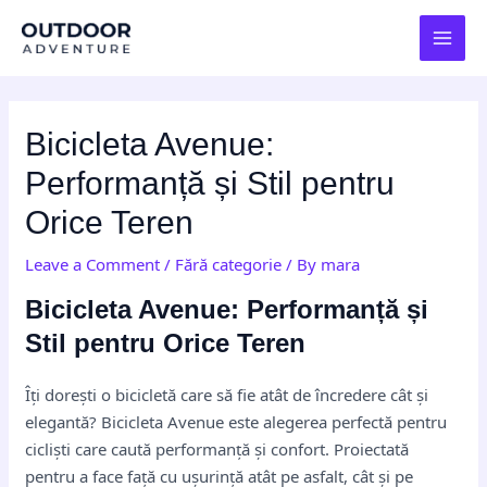
Skip
Post
MAI
to
navigation
MEN
content
Bicicleta Avenue:
Performanță și Stil pentru
Orice Teren
Leave a Comment
/
Fără categorie
/ By
mara
Bicicleta Avenue: Performanță și
Stil pentru Orice Teren
Îți dorești o bicicletă care să fie atât de încredere cât și
elegantă? Bicicleta Avenue este alegerea perfectă pentru
cicliști care caută performanță și confort. Proiectată
pentru a face față cu ușurință atât pe asfalt, cât și pe