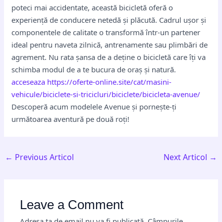
poteci mai accidentate, această bicicletă oferă o
experiență de conducere netedă și plăcută. Cadrul ușor și
componentele de calitate o transformă într-un partener
ideal pentru naveta zilnică, antrenamente sau plimbări de
agrement. Nu rata șansa de a deține o bicicletă care îți va
schimba modul de a te bucura de oraș și natură.
acceseaza https://oferte-online.site/cat/masini-
vehicule/biciclete-si-tricicluri/biciclete/bicicleta-avenue/
Descoperă acum modelele Avenue și pornește-ți
următoarea aventură pe două roți!
←
Previous Articol
Next Articol
→
Leave a Comment
Adresa ta de email nu va fi publicată.
Câmpurile