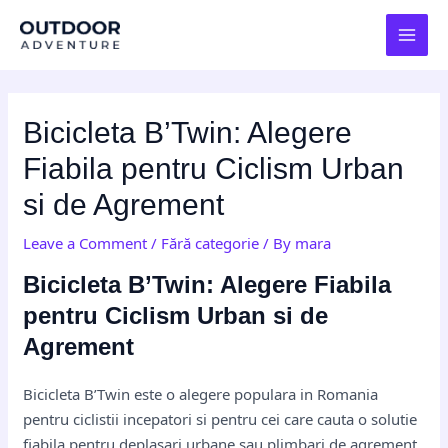
Skip
Post
MAI
to
navigation
MEN
content
Bicicleta B’Twin: Alegere
Fiabila pentru Ciclism Urban
si de Agrement
Leave a Comment
/
Fără categorie
/ By
mara
Bicicleta B’Twin: Alegere Fiabila
pentru Ciclism Urban si de
Agrement
Bicicleta B’Twin este o alegere populara in Romania
pentru ciclistii incepatori si pentru cei care cauta o solutie
fiabila pentru deplasari urbane sau plimbari de agrement.