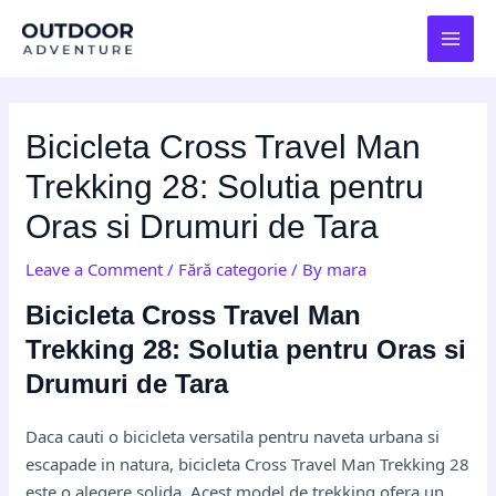
Skip
Post
MAI
to
navigation
MEN
content
Bicicleta Cross Travel Man
Trekking 28: Solutia pentru
Oras si Drumuri de Tara
Leave a Comment
/
Fără categorie
/ By
mara
Bicicleta Cross Travel Man
Trekking 28: Solutia pentru Oras si
Drumuri de Tara
Daca cauti o bicicleta versatila pentru naveta urbana si
escapade in natura, bicicleta Cross Travel Man Trekking 28
este o alegere solida. Acest model de trekking ofera un