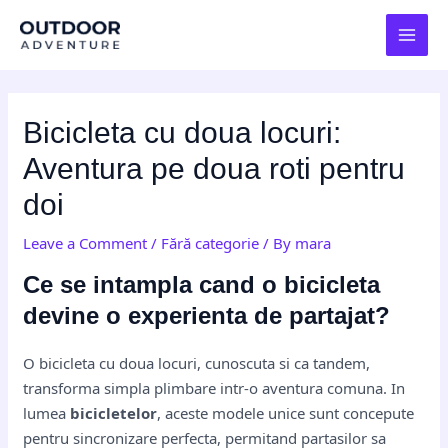
Skip
Post
MAI
to
navigation
MEN
content
Bicicleta cu doua locuri:
Aventura pe doua roti pentru
doi
Leave a Comment
/
Fără categorie
/ By
mara
Ce se intampla cand o bicicleta
devine o experienta de partajat?
O bicicleta cu doua locuri, cunoscuta si ca tandem,
transforma simpla plimbare intr-o aventura comuna. In
lumea
bicicletelor
, aceste modele unice sunt concepute
pentru sincronizare perfecta, permitand partasilor sa