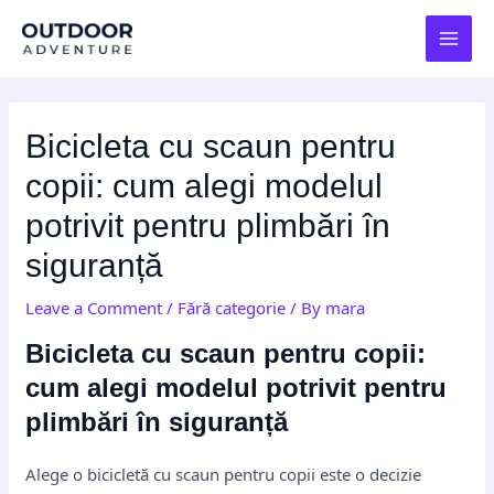
Skip
Post
MAI
to
navigation
MEN
content
Bicicleta cu scaun pentru
copii: cum alegi modelul
potrivit pentru plimbări în
siguranță
Leave a Comment
/
Fără categorie
/ By
mara
Bicicleta cu scaun pentru copii:
cum alegi modelul potrivit pentru
plimbări în siguranță
Alege o bicicletă cu scaun pentru copii este o decizie