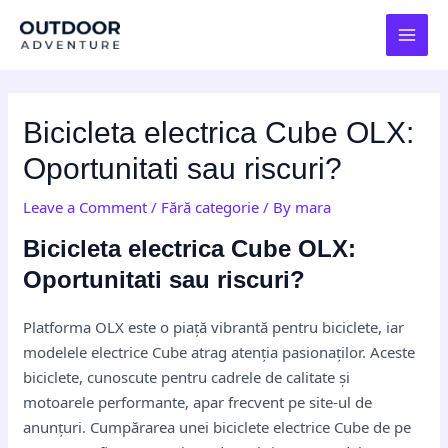
Skip
Post
MAI
to
navigation
MEN
content
Bicicleta electrica Cube OLX:
Oportunitati sau riscuri?
Leave a Comment
/
Fără categorie
/ By
mara
Bicicleta electrica Cube OLX:
Oportunitati sau riscuri?
Platforma OLX este o piață vibrantă pentru biciclete, iar
modelele electrice Cube atrag atenția pasionaților. Aceste
biciclete, cunoscute pentru cadrele de calitate și
motoarele performante, apar frecvent pe site-ul de
anunțuri. Cumpărarea unei biciclete electrice Cube de pe