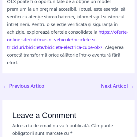
OLX poate fi o oportunitate de a obține un model
premium la un preț mai accesibil. Totuși, este esențial să
verifici cu atenție starea bateriei, kilometrajul și istoricul
întreținerii. Pentru o selecție verificată și siguranță în
achiziție, explorează ofertele consolidate la
https://oferte-
online.site/cat/masini-vehicule/biciclete-si-
tricicluri/biciclete/bicicleta-electrica-cube-olx/
. Alegerea
corectă transformă orice călătorie într-o aventură fără
efort.
←
Previous Articol
Next Articol
→
Leave a Comment
Adresa ta de email nu va fi publicată.
Câmpurile
obligatorii sunt marcate cu
*