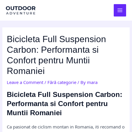
Skip
Post
MAI
to
navigation
MEN
content
Bicicleta Full Suspension
Carbon: Performanta si
Confort pentru Muntii
Romaniei
Leave a Comment
/
Fără categorie
/ By
mara
Bicicleta Full Suspension Carbon:
Performanta si Confort pentru
Muntii Romaniei
Ca pasionat de ciclism montan in Romania, iti recomand o