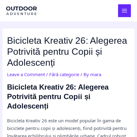
Skip
Post
MAI
to
navigation
MEN
content
Bicicleta Kreativ 26: Alegerea
Potrivită pentru Copii și
Adolescenți
Leave a Comment
/
Fără categorie
/ By
mara
Bicicleta Kreativ 26: Alegerea
Potrivită pentru Copii și
Adolescenți
Bicicleta Kreativ 26 este un model popular în gama de
biciclete pentru copii și adolescenți, fiind potrivită pentru
învățarea echilibrului și plimbările urbane. Cadrul robust