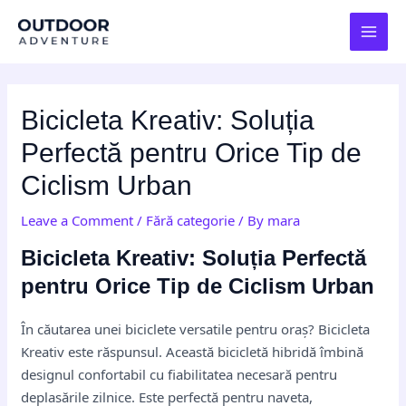
Skip
Post
MAI
to
navigation
MEN
content
Bicicleta Kreativ: Soluția
Perfectă pentru Orice Tip de
Ciclism Urban
Leave a Comment
/
Fără categorie
/ By
mara
Bicicleta Kreativ: Soluția Perfectă
pentru Orice Tip de Ciclism Urban
În căutarea unei biciclete versatile pentru oraș? Bicicleta
Kreativ este răspunsul. Această bicicletă hibridă îmbină
designul confortabil cu fiabilitatea necesară pentru
deplasările zilnice. Este perfectă pentru naveta,