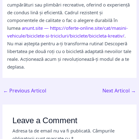
cumpărături sau plimbări recreative, oferind o experiență
de condus lină și eficientă. Cadrul rezistent și
componentele de calitate o fac o alegere durabilă în
lumea
anunt.site — https://oferte-online.site/cat/masini-
vehicule/biciclete-si-tricicluri/biciclete/bicicleta-kreativ/
.
Nu mai aștepta pentru a-ți transforma rutina! Descoperă
libertatea pe două roți cu o bicicletă adaptată nevoilor tale
reale. Acționează acum și revoluționează-ți modul de a te
deplasa.
←
Previous Articol
Next Articol
→
Leave a Comment
Adresa ta de email nu va fi publicată.
Câmpurile
obligatorii sunt marcate cu
*