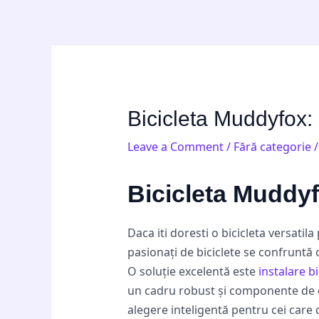
Skip
Post
to
navigation
content
Bicicleta Muddyfox: 
Leave a Comment
/
Fără categorie
/
Bicicleta Muddyf
Daca iti doresti o bicicleta versatila
pasionați de biciclete se confruntă 
O soluție excelentă este
instalare b
un cadru robust și componente de cal
alegere inteligentă pentru cei care 