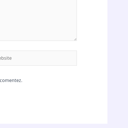
site
ă comentez.