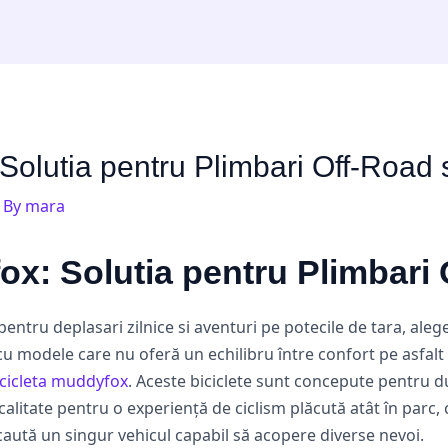
Solutia pentru Plimbari Off-Road 
 By
mara
ox: Solutia pentru Plimbari 
 pentru deplasari zilnice si aventuri pe potecile de tara, aleg
cu modele care nu oferă un echilibru între confort pe asfalt
icicleta muddyfox
. Aceste biciclete sunt concepute pentru du
itate pentru o experiență de ciclism plăcută atât în parc, c
caută un singur vehicul capabil să acopere diverse nevoi.