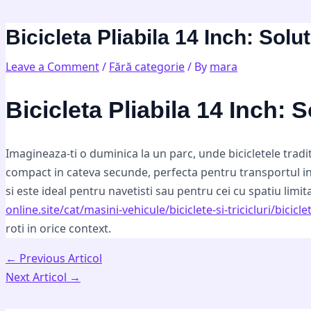
Skip
Post
Type
Name*
Email*
Website
to
navigation
here..
Bicicleta Pliabila 14 Inch: So
content
Leave a Comment
/
Fără categorie
/ By
mara
Bicicleta Pliabila 14 Inch:
Imagineaza-ti o duminica la un parc, unde bicicletele tradi
compact in cateva secunde, perfecta pentru transportul in
si este ideal pentru navetisti sau pentru cei cu spatiu limi
online.site/cat/masini-vehicule/biciclete-si-tricicluri/bicicle
roti in orice context.
←
Previous Articol
Next Articol
→