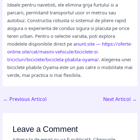
Ideale pentru navetisti, ele elimina grija furtului si a
parcarii, permitand transportul usor in metrou sau
autobuz. Constructia robusta si sistemul de pliere rapid
asigura o experienta de condus sigura si placuta pe orice
teren urban. Pentru o selectie variata, poti explora
modelele disponibile direct pe
anunt.site — https://oferte-
online.site/cat/masini-vehicule/biciclete-si-
tricicluri/biciclete/bicicleta-pliabila-oyama/
. Alegerea unei
biciclete pliabile Oyama este un pas catre o mobilitate mai
verde, mai practica si mai flexibila.
←
Previous Articol
Next Articol
→
Leave a Comment
Adresa ta de email nu va fi publicată.
Câmpurile