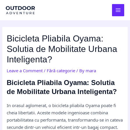
Skip
Post
MAI
to
navigation
MEN
content
Bicicleta Pliabila Oyama:
Solutia de Mobilitate Urbana
Inteligenta?
Leave a Comment
/
Fără categorie
/ By
mara
Bicicleta Pliabila Oyama: Solutia
de Mobilitate Urbana Inteligenta?
In orasul aglomerat, o bicicleta pliabila Oyama poate fi
cheia libertatii. Aceste modele ingenioase combina
portabilitatea cu performanta, transformandu-se in cateva
secunde dintr-un vehicul eficient intr-un bagaj compact.