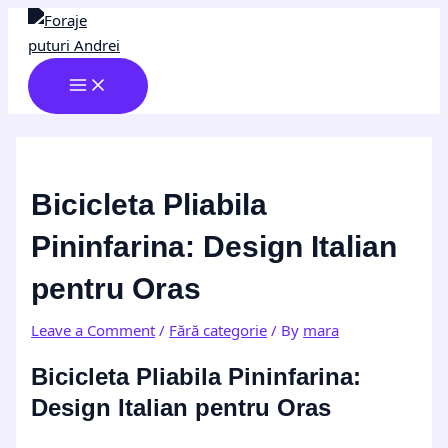
MAIN
Skip
Post
Type
Name*
Email*
Website
MENU
to
navigation
here..
content
Bicicleta Pliabila
Pininfarina: Design Italian
pentru Oras
Leave a Comment
/
Fără categorie
/ By
mara
Bicicleta Pliabila Pininfarina:
Design Italian pentru Oras