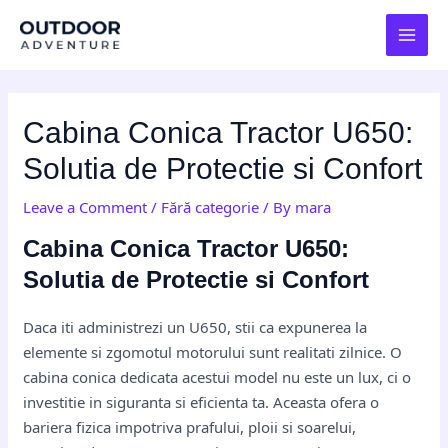
Skip
Post
MAI
to
navigation
MEN
content
Cabina Conica Tractor U650:
Solutia de Protectie si Confort
Leave a Comment
/
Fără categorie
/ By
mara
Cabina Conica Tractor U650:
Solutia de Protectie si Confort
Daca iti administrezi un U650, stii ca expunerea la
elemente si zgomotul motorului sunt realitati zilnice. O
cabina conica dedicata acestui model nu este un lux, ci o
investitie in siguranta si eficienta ta. Aceasta ofera o
bariera fizica impotriva prafului, ploii si soarelui,