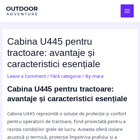
Skip
Post
MAI
to
navigation
MEN
content
Cabina U445 pentru
tractoare: avantaje și
caracteristici esențiale
Leave a Comment
/
Fără categorie
/ By
mara
Cabina U445 pentru tractoare:
avantaje și caracteristici esențiale
Cabina U445 reprezintă o soluție de protecție și confort
pentru operatorii de tractoare, fiind proiectată pentru a
rezista condițiilor grele de lucru. Aceasta oferă izolare
acustică și termică, protecție împotriva prafului și a