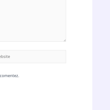
site
ă comentez.