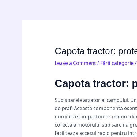
Skip
Post
to
navigation
content
Capota tractor: prote
Leave a Comment
/
Fără categorie
/
Capota tractor: p
Sub soarele arzator al campului, un 
de praf. Aceasta componenta esentia
noroiului si impacturilor minore din
corecta a motorului sub sarcina gre
faciliteaza accesul rapid pentru int