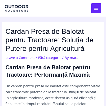
Skip
Post
MAI
to
navigation
MEN
content
Cardan Presa de Balotat
pentru Tractoare: Soluția de
Putere pentru Agricultură
Leave a Comment
/
Fără categorie
/ By
mara
Cardan Presa de Balotat pentru
Tractoare: Performanță Maximă
Un cardan pentru presa de balotat este componenta vitală
care transmite puterea de la tractor la utilajul de balotat.
În agricultura modernă, acest sistem asigură eficiență și
fiabilitate în timpul recoltării fânului sau a paielor.