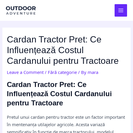
Skip
Post
MAI
to
navigation
MEN
content
Cardan Tractor Pret: Ce
Influențează Costul
Cardanului pentru Tractoare
Leave a Comment
/
Fără categorie
/ By
mara
Cardan Tractor Pret: Ce
Influențează Costul Cardanului
pentru Tractoare
Pretul unui cardan pentru tractor este un factor important
în mentenanța utilajelor agricole. Acesta variază
semnificativ în funcție de marca tractorului, modelul,