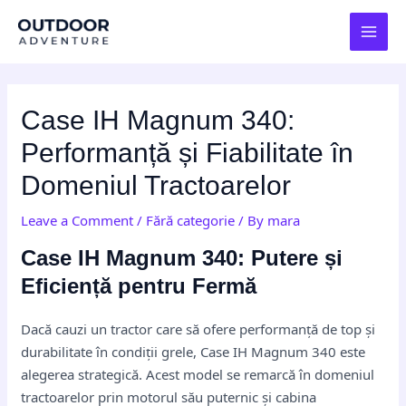
Skip
Post
MAI
to
navigation
MEN
content
Case IH Magnum 340:
Performanță și Fiabilitate în
Domeniul Tractoarelor
Leave a Comment
/
Fără categorie
/ By
mara
Case IH Magnum 340: Putere și
Eficiență pentru Fermă
Dacă cauzi un tractor care să ofere performanță de top și
durabilitate în condiții grele, Case IH Magnum 340 este
alegerea strategică. Acest model se remarcă în domeniul
tractoarelor prin motorul său puternic și cabina