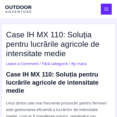
Skip
Post
MAI
to
navigation
MEN
content
Case IH MX 110: Soluția
pentru lucrările agricole de
intensitate medie
Leave a Comment
/
Fără categorie
/ By
mara
Case IH MX 110: Soluția pentru
lucrările agricole de intensitate
medie
Unul dintre cele mai frecvente provocări pentru fermieri
este gestionarea eficientă a lucrărilor de intensitate
medie, cum ar fi pregătirea solului, semănatul sau