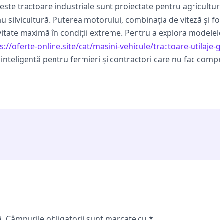
este tractoare industriale sunt proiectate pentru agricultura
au silvicultură. Puterea motorului, combinația de viteză și f
tate maximă în condiții extreme. Pentru a explora modelele ș
s://oferte-online.site/cat/masini-vehicule/tractoare-utilaje
 inteligentă pentru fermieri și contractori care nu fac comp
ă.
Câmpurile obligatorii sunt marcate cu
*