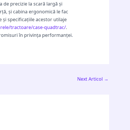
 de precizie la scară largă și
orță, și cabina ergonomică le fac
i specificațiile acestor utilaje
-grele/tractoare/case-quadtrac/
.
romisuri în privința performanței.
Next Articol
→