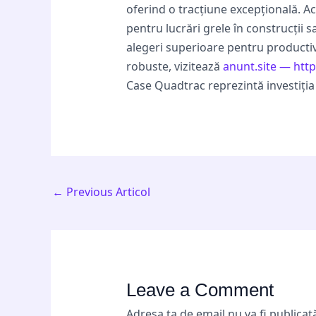
oferind o tracțiune excepțională. Ac
pentru lucrări grele în construcții s
alegeri superioare pentru productivi
robuste, vizitează
anunt.site — http
Case Quadtrac reprezintă investiția
←
Previous Articol
Leave a Comment
Adresa ta de email nu va fi publicat