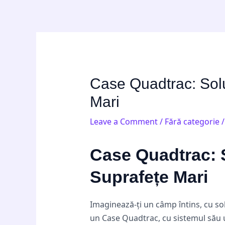
Skip
Post
to
navigation
content
Case Quadtrac: Soluț
Mari
Leave a Comment
/
Fără categorie
/
Case Quadtrac: S
Suprafețe Mari
Imaginează-ți un câmp întins, cu sol
un Case Quadtrac, cu sistemul său u