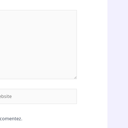
site
ă comentez.