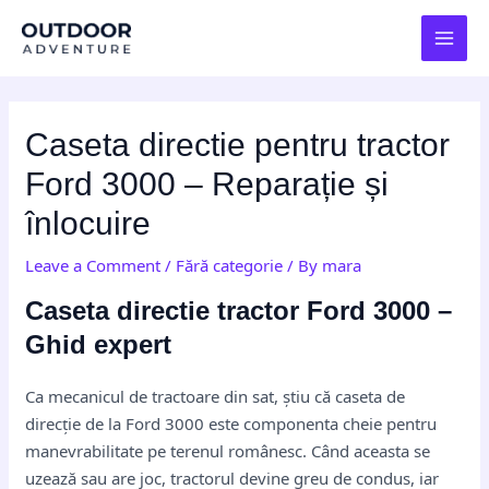
Skip
Post
MAI
to
navigation
MEN
content
Caseta directie pentru tractor
Ford 3000 – Reparație și
înlocuire
Leave a Comment
/
Fără categorie
/ By
mara
Caseta directie tractor Ford 3000 –
Ghid expert
Ca mecanicul de tractoare din sat, știu că caseta de
direcție de la Ford 3000 este componenta cheie pentru
manevrabilitate pe terenul românesc. Când aceasta se
uzează sau are joc, tractorul devine greu de condus, iar