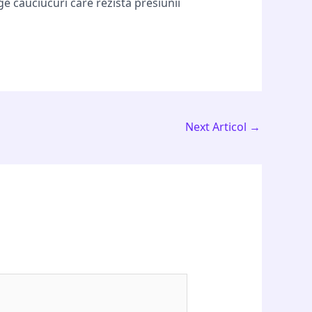
 cauciucuri care rezista presiunii
Next Articol
→