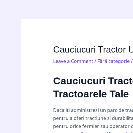
Skip
Post
to
navigation
content
Cauciucuri Tractor 
Leave a Comment
/
Fără categorie
/
Cauciucuri Tract
Tractoarele Tale
Daca iti administrezi un parc de tr
pentru a oferi tractiune si durabilit
pentru orice fermier sau operator d