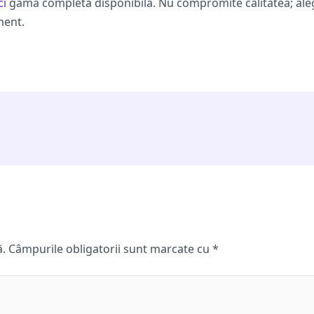
ci
gama completa disponibila. Nu compromite calitatea; alege
ment.
ă.
Câmpurile obligatorii sunt marcate cu
*