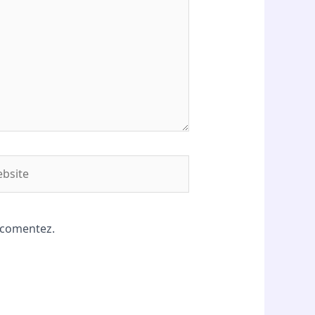
site
ă comentez.