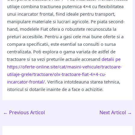
utilaje combina tractiunea puternica 4×4 cu flexibilitatea
unui incarcator frontal, fiind ideale pentru transport,
manipulare materiale si lucrari agricole. Pe piata second-
hand, modelele Fiat ofera o robustete recunoscuta la
preturi accesibile. Pentru a gasi cele mai bune oferte si a
compara specificatii, este esential sa consulti o sursa
centralizata. Poti explora o gama variata de astfel de
tractoare si sa vezi preturile actuale accesand
detalii pe
https://oferte-online.site/cat/masini-vehicule/tractoare-
utilaje-grele/tractoare/olx-tractoare-fiat-4×4-cu-
incarcator-frontal/
. Verifica intotdeauna starea tehnica,
istoricul si dotarile inainte de a face o achizitie.
←
Previous Articol
Next Articol
→