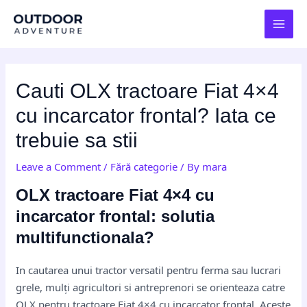
Skip
Post
MAI
to
navigation
MEN
content
Cauti OLX tractoare Fiat 4×4
cu incarcator frontal? Iata ce
trebuie sa stii
Leave a Comment
/
Fără categorie
/ By
mara
OLX tractoare Fiat 4×4 cu
incarcator frontal: solutia
multifunctionala?
In cautarea unui tractor versatil pentru ferma sau lucrari
grele, mulți agricultori si antreprenori se orienteaza catre
OLX pentru tractoare Fiat 4×4 cu incarcator frontal. Aceste