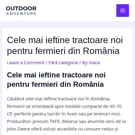
Skip
Post
MAI
to
navigation
MEN
content
Cele mai ieftine tractoare noi
pentru fermieri din România
Leave a Comment
/
Fără categorie
/ By
mara
Cele mai ieftine tractoare noi
pentru fermieri din România
Căutând cele mai ieftine tractoare noi în România,
fermierii se orientează spre modele compacte de 40-70
CP, perfecte pentru lucrări în livezi sau pe terenuri mici.
Producători precum TAFE, Belarus sau anumite serii de la
John Deere oferă soluții accesibile cu consum redus și