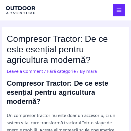
Skip
Post
MAI
to
navigation
MEN
content
Compresor Tractor: De ce
este esențial pentru
agricultura modernă?
Leave a Comment
/
Fără categorie
/ By
mara
Compresor Tractor: De ce este
esențial pentru agricultura
modernă?
Un compresor tractor nu este doar un accesoriu, ci un
sistem vital care transformă tractorul într-o stație de
energie mobilă. Acesta alimentează scule pneumatice