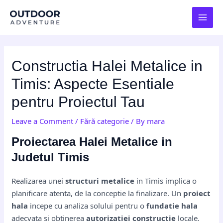
Skip
Post
MAI
to
navigation
MEN
content
Constructia Halei Metalice in
Timis: Aspecte Esentiale
pentru Proiectul Tau
Leave a Comment
/
Fără categorie
/ By
mara
Proiectarea Halei Metalice in
Judetul Timis
Realizarea unei
structuri metalice
in Timis implica o
planificare atenta, de la conceptie la finalizare. Un
proiect
hala
incepe cu analiza solului pentru o
fundatie hala
adecvata si obtinerea
autorizatiei constructie
locale.