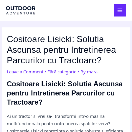
Skip
Post
MAI
to
navigation
MEN
content
Cositoare Lisicki: Solutia
Ascunsa pentru Intretinerea
Parcurilor cu Tractoare?
Leave a Comment
/
Fără categorie
/ By
mara
Cositoare Lisicki: Solutia Ascunsa
pentru Intretinerea Parcurilor cu
Tractoare?
Ai un tractor si vrei sa-l transformi intr-o masina
multifunctionala pentru intretinerea spatiilor verzi?
Cositoarele Lisicki reprezinta o solutie robusta si eficienta,