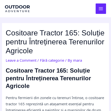
Skip
Post
MAI
to
navigation
MEN
content
Cositoare Tractor 165: Soluție
pentru Întreținerea Terenurilor
Agricole
Leave a Comment
/
Fără categorie
/ By
mara
Cositoare Tractor 165: Soluție
pentru Întreținerea Terenurilor
Agricole
Pentru fermierii din zonele cu terenuri întinse, o cositoare
tractor 165 reprezintă un atașament esențial pentru
întreținerea eficientă a pajiștilor și a marginilor de drum.