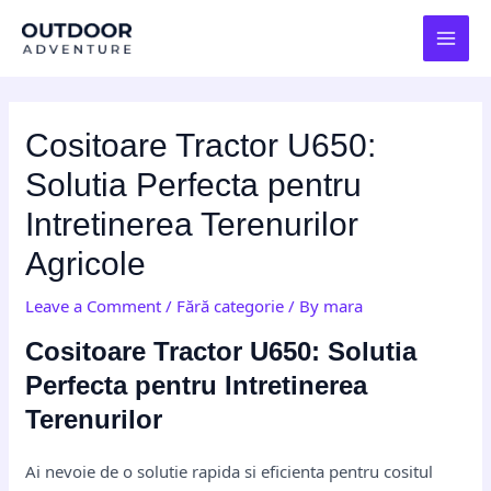
Skip
Post
MAI
to
navigation
MEN
content
Cositoare Tractor U650:
Solutia Perfecta pentru
Intretinerea Terenurilor
Agricole
Leave a Comment
/
Fără categorie
/ By
mara
Cositoare Tractor U650: Solutia
Perfecta pentru Intretinerea
Terenurilor
Ai nevoie de o solutie rapida si eficienta pentru cositul