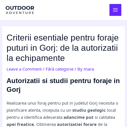
Skip
Post
MAI
to
navigation
MEN
content
Criterii esentiale pentru foraje
puturi in Gorj: de la autorizatii
la echipamente
Leave a Comment
/
Fără categorie
/ By
mara
Autorizatii si studii pentru foraje in
Gorj
Realizarea unui foraj pentru put in judetul Gorj necesita o
planificare atenta, inceputa cu un
studiu geologic
local
pentru a identifica adevarata
adancime put
si calitatea
apei freatice
. Obtinerea
autorizatiei forare
de la