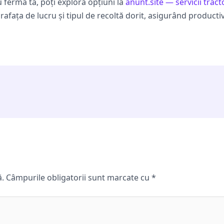
u ferma ta, poți explora opțiuni la
anunt.site — servicii trac
rafața de lucru și tipul de recoltă dorit, asigurând product
ă.
Câmpurile obligatorii sunt marcate cu
*