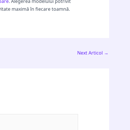
toare
. Alegerea modelului potrivit
ivitate maximă în fiecare toamnă.
Next Articol
→