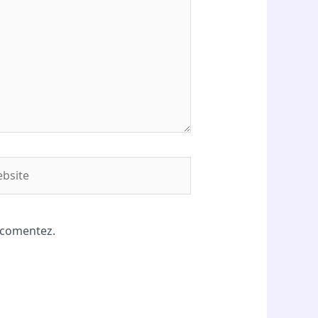
site
ă comentez.