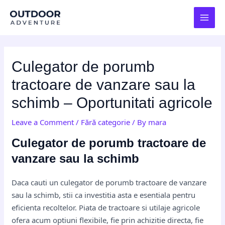
Skip
Post
MAI
to
navigation
MEN
content
Culegator de porumb
tractoare de vanzare sau la
schimb – Oportunitati agricole
Leave a Comment
/
Fără categorie
/ By
mara
Culegator de porumb tractoare de
vanzare sau la schimb
Daca cauti un culegator de porumb tractoare de vanzare
sau la schimb, stii ca investitia asta e esentiala pentru
eficienta recoltelor. Piata de tractoare si utilaje agricole
ofera acum optiuni flexibile, fie prin achizitie directa, fie