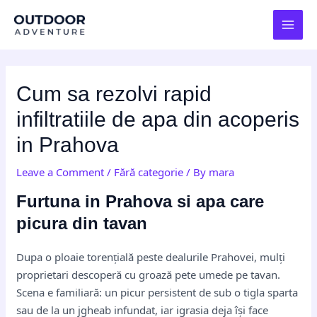
Skip
Post
MAI
to
navigation
MEN
content
Cum sa rezolvi rapid
infiltratiile de apa din acoperis
in Prahova
Leave a Comment
/
Fără categorie
/ By
mara
Furtuna in Prahova si apa care
picura din tavan
Dupa o ploaie torențială peste dealurile Prahovei, mulți
proprietari descoperă cu groază pete umede pe tavan.
Scena e familiară: un picur persistent de sub o tigla sparta
sau de la un jgheab infundat, iar igrasia deja își face