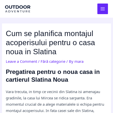
Skip
Post
MAI
to
navigation
MEN
content
Cum se planifica montajul
acoperisului pentru o casa
noua in Slatina
Leave a Comment
/
Fără categorie
/ By
mara
Pregatirea pentru o noua casa in
cartierul Slatina Noua
Vara trecuta, in timp ce vecinii din Slatina isi amenajau
gradinile, la casa lui Mircea se ridica sarpanta. Era
momentul crucial de a alege materialele si echipa pentru
montajul acoperisului. In fata casei sale din Slatina,