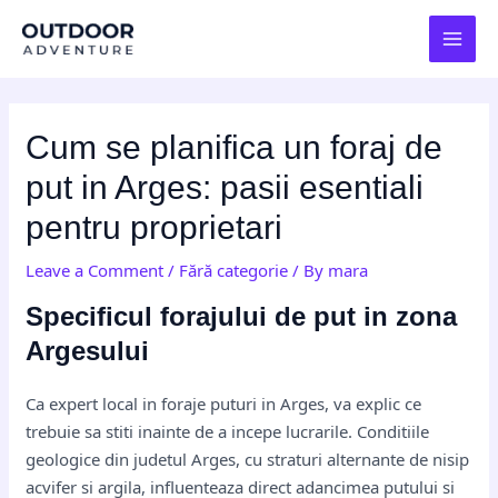
Skip
Post
MAI
to
navigation
MEN
content
Cum se planifica un foraj de
put in Arges: pasii esentiali
pentru proprietari
Leave a Comment
/
Fără categorie
/ By
mara
Specificul forajului de put in zona
Argesului
Ca expert local in foraje puturi in Arges, va explic ce
trebuie sa stiti inainte de a incepe lucrarile. Conditiile
geologice din judetul Arges, cu straturi alternante de nisip
acvifer si argila, influenteaza direct adancimea putului si