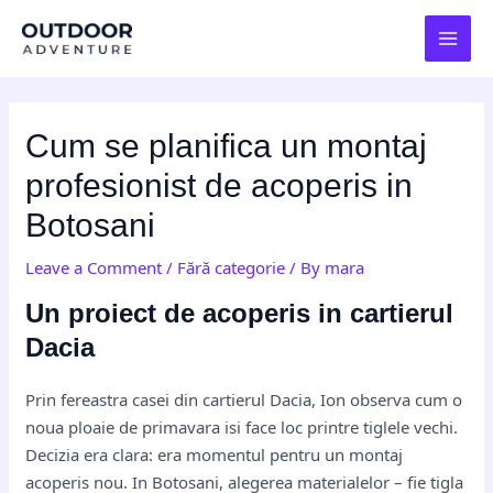
Skip
Post
MAI
to
navigation
MEN
content
Cum se planifica un montaj
profesionist de acoperis in
Botosani
Leave a Comment
/
Fără categorie
/ By
mara
Un proiect de acoperis in cartierul
Dacia
Prin fereastra casei din cartierul Dacia, Ion observa cum o
noua ploaie de primavara isi face loc printre tiglele vechi.
Decizia era clara: era momentul pentru un montaj
acoperis nou. In Botosani, alegerea materialelor – fie tigla