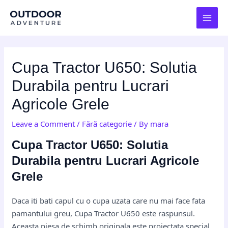
Skip
Post
MAI
to
navigation
MEN
content
Cupa Tractor U650: Solutia
Durabila pentru Lucrari
Agricole Grele
Leave a Comment
/
Fără categorie
/ By
mara
Cupa Tractor U650: Solutia
Durabila pentru Lucrari Agricole
Grele
Daca iti bati capul cu o cupa uzata care nu mai face fata
pamantului greu, Cupa Tractor U650 este raspunsul.
Aceasta piesa de schimb originala este proiectata special