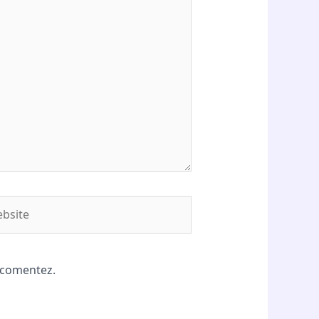
site
ă comentez.