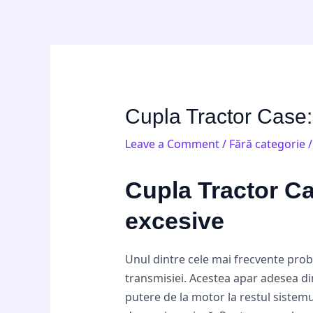
Skip
Post
to
navigation
content
Cupla Tractor Case: 
Leave a Comment
/
Fără categorie
/
Cupla Tractor Cas
excesive
Unul dintre cele mai frecvente probl
transmisiei. Acestea apar adesea di
putere de la motor la restul sistem