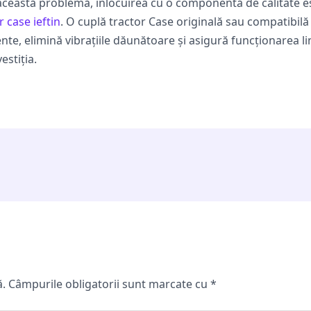
această problemă, înlocuirea cu o componentă de calitate est
r case ieftin
. O cuplă tractor Case originală sau compatibilă 
, elimină vibrațiile dăunătoare și asigură funcționarea lină 
estiția.
ă.
Câmpurile obligatorii sunt marcate cu
*