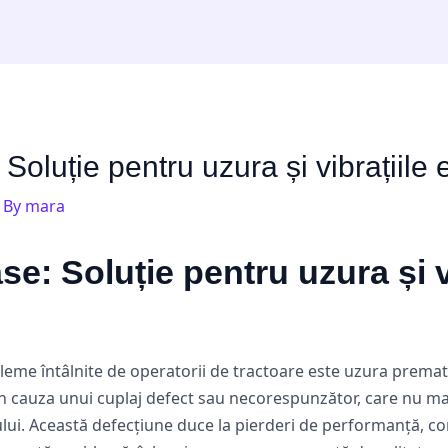
Soluție pentru uzura și vibrațiile
 By
mara
e: Soluție pentru uzura și vi
eme întâlnite de operatorii de tractoare este uzura prematur
n cauza unui cuplaj defect sau necorespunzător, care nu ma
ului. Această defecțiune duce la pierderi de performanță, co