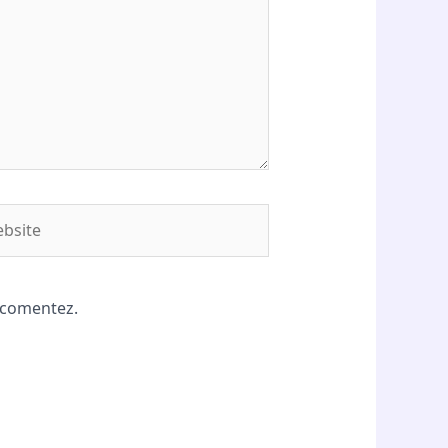
site
ă comentez.