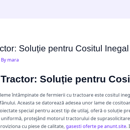
tor: Soluție pentru Cositul Inegal 
 By
mara
Tractor: Soluție pentru Cosi
eme întâmpinate de fermierii cu tractoare este cositul inegal
ea fânului. Aceasta se datorează adesea unor lame de cosito
oiectate special pentru acest tip de utilaj, oferă o soluție pr
i uniformă, protejând motorul tractorului de suprasolicitar
roviziona cu piese de calitate,
gasesti oferte pe anunt.site
.