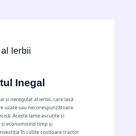
al Ierbii
tul Inegal
 și neregulat al ierbii, care lasă
are uzate sau necorespunzătoare.
ecisă. Aceste lame ascuțite și
e și economisind timp și
 Investiția în cutite cositoare tractor