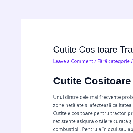
Skip
Post
to
navigation
content
Cutite Cositoare Trac
Leave a Comment
/
Fără categorie
/
Cutite Cositoare 
Unul dintre cele mai frecvente probl
zone netăiate și afectează calitat
Cutitele cositoare pentru tractor, pr
rezistente asigură o tăiere curată ș
combustibil. Pentru a înlocui sau ap