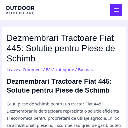
Skip
Post
MAI
to
navigation
MEN
content
Dezmembrari Tractoare Fiat
445: Solutie pentru Piese de
Schimb
Leave a Comment
/
Fără categorie
/ By
mara
Dezmembrari Tractoare Fiat 445:
Solutie pentru Piese de Schimb
Cauti piese de schimb pentru un tractor Fiat 445?
Dezmembrarile de tractoare reprezinta o solutie eficienta
si economica pentru proprietarii de utilaje agricole. In loc
sa achizitionati piese noi, scumpe sau greu de gasit, puteti